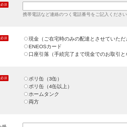
必須
携帯電話など連絡のつく電話番号をご記入ください
必須
現金（ご在宅時のみの配達とさせていただ
ENEOSカード
口座引落（手続完了まで現金でのお取引と
必須
ポリ缶（3缶）
ポリ缶（4缶以上）
ホームタンク
両方